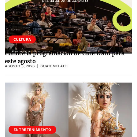
CULTURA
Conoce la programación de Cine Ícaro para
este agosto
AGOSTO 5, 2026
GUATEMELATE
ENTRETENIMIENTO