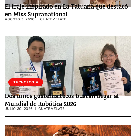
El traje inspirado en La Tatuana que destacó
en Miss Supranational
AGOSTO 3, 2026
GUATEMELATE
SOCIEDAD
TECNOLOGÍA
Dos niños guatemaltecos buscan llegar al
Mundial de Robótica 2026
JULIO 30, 2026
GUATEMELATE