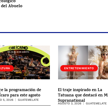
cológico
 del Abuelo
ULTURA
ENTRETENIMIENTO
ce la programación de
El traje inspirado en La
Ícaro para este agosto
Tatuana que destacó en M
Supranational
 5, 2026
GUATEMELATE
AGOSTO 3, 2026
GUATEMELATE