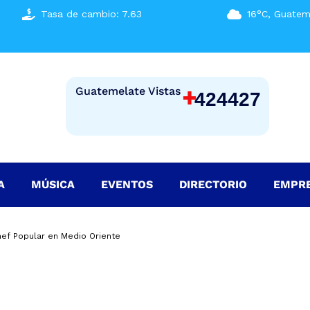
Tasa de cambio: 7.63
16°C, Guatem
+
Guatemelate Vistas
424427
A
MÚSICA
EVENTOS
DIRECTORIO
EMPR
Chef Popular en Medio Oriente