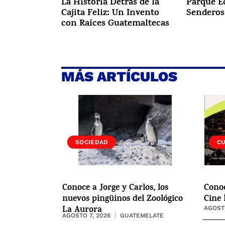
La Historia Detrás de la
Parque E
Cajita Feliz: Un Invento
Senderos
con Raíces Guatemaltecas
MÁS ARTÍCULOS
VIDA
SOCIEDAD
C
Conoce a Jorge y Carlos, los
Cono
nuevos pingüinos del Zoológico
Cine 
La Aurora
AGOSTO
AGOSTO 7, 2026
GUATEMELATE