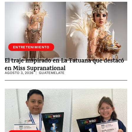
ENTRETENIMIENTO
El traje inspirado en La Tatuana que destacó
en Miss Supranational
AGOSTO 3, 2026
GUATEMELATE