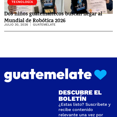
SOCIEDAD
TECNOLOGÍA
Dos niños guatemaltecos buscan llegar al
Mundial de Robótica 2026
JULIO 30, 2026
GUATEMELATE
DESCUBRE EL
BOLETÍN
¿Estas listo? Suscríbete y
recibe contenido
relevante una vez por