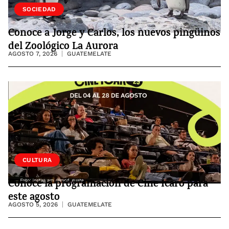
VIDA
SOCIEDAD
Conoce a Jorge y Carlos, los nuevos pingüinos
del Zoológico La Aurora
AGOSTO 7, 2026
GUATEMELATE
CULTURA
Conoce la programación de Cine Ícaro para
este agosto
AGOSTO 5, 2026
GUATEMELATE