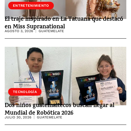
ENTRETENIMIENTO
El traje inspirado en La Tatuana que destacó
en Miss Supranational
AGOSTO 3, 2026
GUATEMELATE
SOCIEDAD
TECNOLOGÍA
Dos niños guatemaltecos buscan llegar al
Mundial de Robótica 2026
JULIO 30, 2026
GUATEMELATE