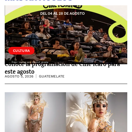
CULTURA
Conoce la programación de Cine Ícaro para
este agosto
AGOSTO 5, 2026
GUATEMELATE