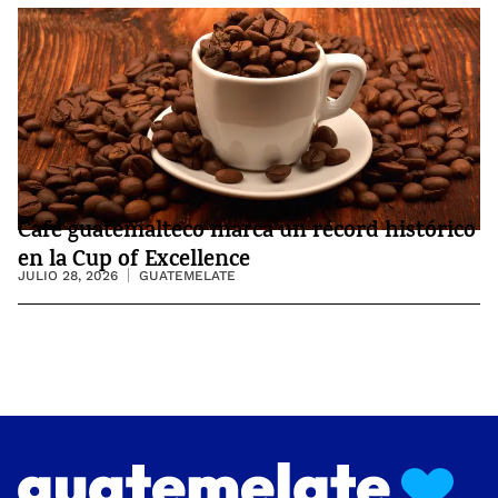
Café guatemalteco marca un récord histórico
en la Cup of Excellence
JULIO 28, 2026
GUATEMELATE