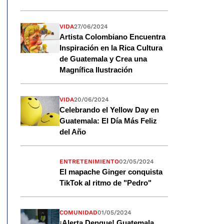
VIDA
27/06/2024
Artista Colombiano Encuentra
Inspiración en la Rica Cultura
de Guatemala y Crea una
Magnífica Ilustración
VIDA
20/06/2024
Celebrando el Yellow Day en
Guatemala: El Día Más Feliz
del Año
ENTRETENIMIENTO
02/05/2024
El mapache Ginger conquista
TikTok al ritmo de "Pedro"
COMUNIDAD
01/05/2024
¡Alerta Dengue! Guatemala