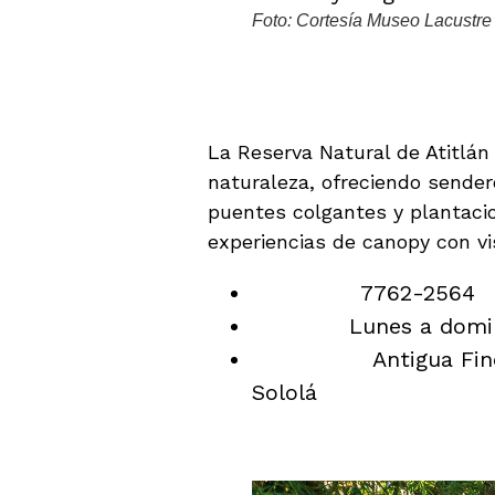
Foto: Cortesía Museo Lacustre
3. Reserva Natural de 
Naturaleza
La Reserva Natural de Atitlán
naturaleza, ofreciendo sender
puentes colgantes y plantac
experiencias de canopy con vi
Teléfono:
7762-2564
Horario:
Lunes a domin
Ubicación:
Antigua Fin
Sololá