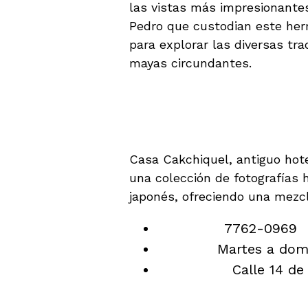
las vistas más impresionantes
Pedro que custodian este herm
para explorar las diversas tra
mayas circundantes.
Lugares para Visit
1. Casa Cakchiquel – 
Casa Cakchiquel, antiguo hote
una colección de fotografías 
japonés, ofreciendo una mezcl
Teléfono:
7762-0969
Horario:
Martes a domi
Ubicación:
Calle 14 de 