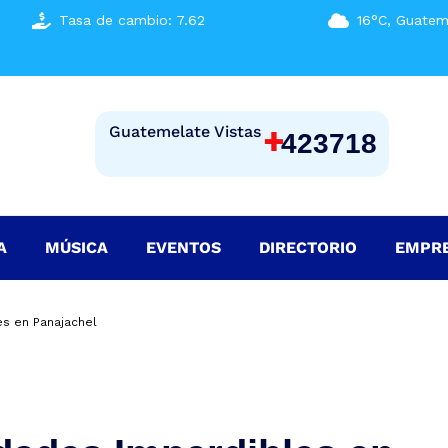
Tasa de cambio: 7.62
16°C, Guatem
+
Guatemelate Vistas
423718
A
MÚSICA
EVENTOS
DIRECTORIO
EMPR
es en Panajachel