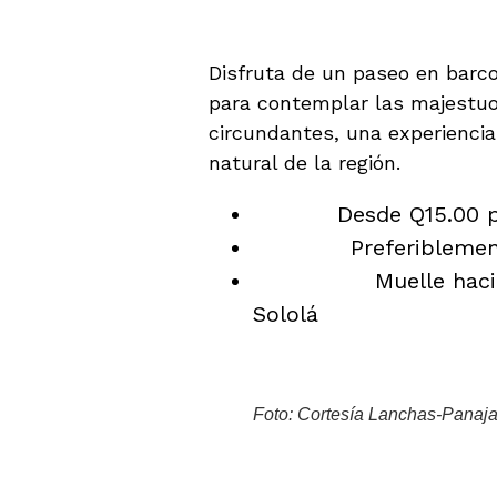
Panorámica
Disfruta de un paseo en barco
para contemplar las majestuo
circundantes, una experiencia
natural de la región.
Precio:
Desde Q15.00 
Horario:
Preferiblemen
Ubicación:
Muelle hacia
Sololá
Foto: Cortesía Lanchas-Panaj
5. Regis Hotel y Spa 
Termales