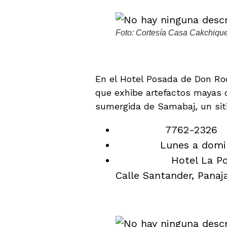
Foto: Cortesía Casa Cakchique
2. Museo Lacustre At
En el Hotel Posada de Don Ro
que exhibe artefactos mayas 
sumergida de Samabaj, un siti
Teléfono:
7762-2326
Horario:
Lunes a domin
Ubicación:
Hotel La Po
Calle Santander, Panaj