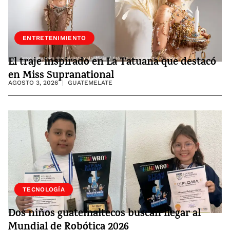
ENTRETENIMIENTO
El traje inspirado en La Tatuana que destacó
en Miss Supranational
AGOSTO 3, 2026
GUATEMELATE
SOCIEDAD
TECNOLOGÍA
Dos niños guatemaltecos buscan llegar al
Mundial de Robótica 2026