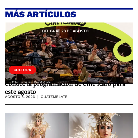
MÁS ARTÍCULOS
CULTURA
Conoce la programación de Cine Ícaro para
este agosto
AGOSTO 5, 2026
GUATEMELATE