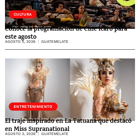
CULTURA
Conoce la programación de Cine Ícaro para
este agosto
AGOSTO 5, 2026
GUATEMELATE
ENTRETENIMIENTO
El traje inspirado en La Tatuana que destacó
en Miss Supranational
AGOSTO 3, 2026
GUATEMELATE