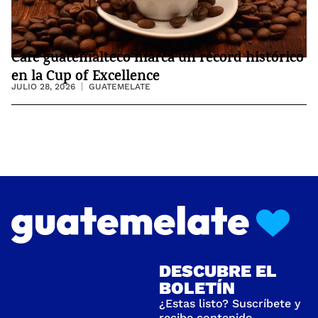
Café guatemalteco marca un récord histórico
en la Cup of Excellence
JULIO 28, 2026
GUATEMELATE
DESCUBRE EL
BOLETÍN
¿Estas listo? Suscríbete y
recibe contenido