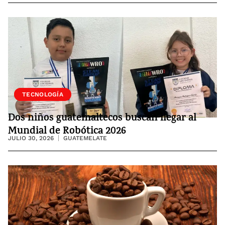
SOCIEDAD
TECNOLOGÍA
Dos niños guatemaltecos buscan llegar al
Mundial de Robótica 2026
JULIO 30, 2026
GUATEMELATE