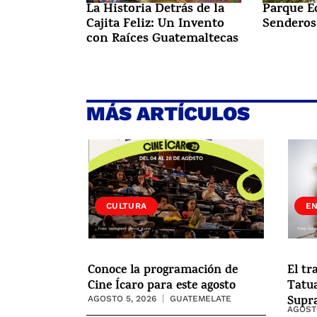
La Historia Detrás de la
Parque E
Cajita Feliz: Un Invento
Senderos
con Raíces Guatemaltecas
MÁS ARTÍCULOS
CULTURA
E
Conoce la programación de
El tr
Cine Ícaro para este agosto
Tatua
Supr
AGOSTO 5, 2026
GUATEMELATE
AGOSTO