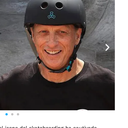
el ícono del skateboarding ha cautivado