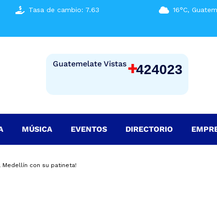
Tasa de cambio: 7.63
16°C, Guatem
+
Guatemelate Vistas
424023
A
MÚSICA
EVENTOS
DIRECTORIO
EMPR
 Medellín con su patineta!