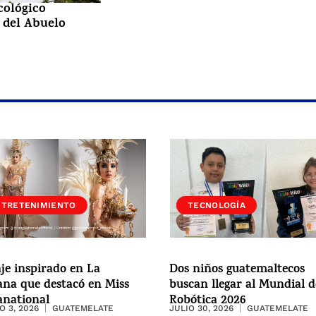
cológico
 del Abuelo
NTRETENIMIENTO
SOCIEDAD
TECNOLOGÍA
aje inspirado en La
Dos niños guatemaltecos
na que destacó en Miss
buscan llegar al Mundial d
anational
Robótica 2026
 3, 2026
GUATEMELATE
JULIO 30, 2026
GUATEMELATE