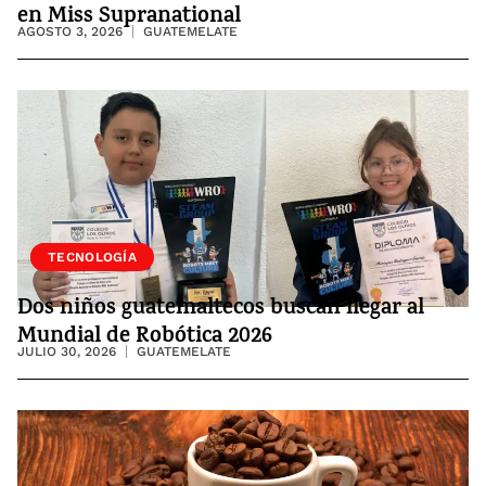
en Miss Supranational
AGOSTO 3, 2026
GUATEMELATE
SOCIEDAD
TECNOLOGÍA
Dos niños guatemaltecos buscan llegar al
Mundial de Robótica 2026
JULIO 30, 2026
GUATEMELATE