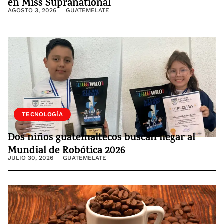
en Miss Supranational
AGOSTO 3, 2026
GUATEMELATE
SOCIEDAD
TECNOLOGÍA
Dos niños guatemaltecos buscan llegar al
Mundial de Robótica 2026
JULIO 30, 2026
GUATEMELATE