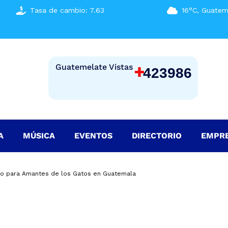
Tasa de cambio: 7.63
16°C, Guatem
+
Guatemelate Vistas
423986
A
MÚSICA
EVENTOS
DIRECTORIO
EMPR
gio para Amantes de los Gatos en Guatemala