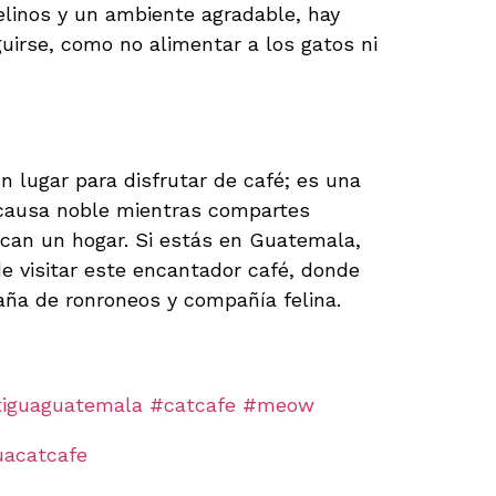
felinos y un ambiente agradable, hay
uirse, como no alimentar a los gatos ni
 a los Gatos Rescatados
n lugar para disfrutar de café; es una
 causa noble mientras compartes
an un hogar. Si estás en Guatemala,
de visitar este encantador café, donde
ña de ronroneos y compañía felina.
iguaguatemala
#catcafe
#meow
uacatcafe