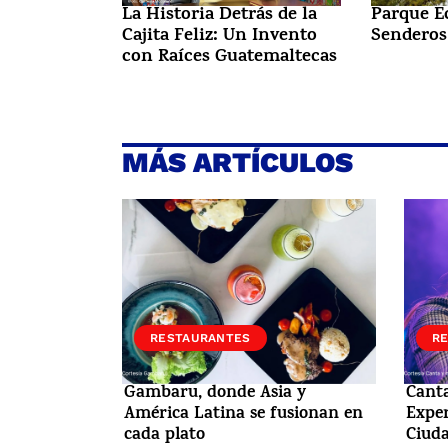
La Historia Detrás de la
Parque E
Cajita Feliz: Un Invento
Senderos
con Raíces Guatemaltecas
MÁS ARTÍCULOS
RESTAURANTES
R
Gambaru, donde Asia y
Canta
América Latina se fusionan en
Exper
cada plato
Ciud