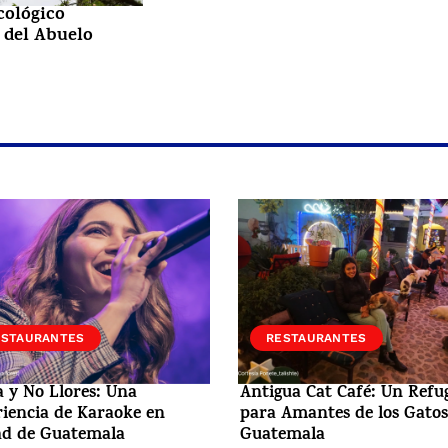
cológico
 del Abuelo
ESTAURANTES
RESTAURANTES
 y No Llores: Una
Antigua Cat Café: Un Refu
iencia de Karaoke en
para Amantes de los Gatos
ad de Guatemala
Guatemala