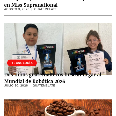
en Miss Supranational
AGOSTO 3, 2026
GUATEMELATE
SOCIEDAD
TECNOLOGÍA
Dos niños guatemaltecos buscan llegar al
Mundial de Robótica 2026
JULIO 30, 2026
GUATEMELATE