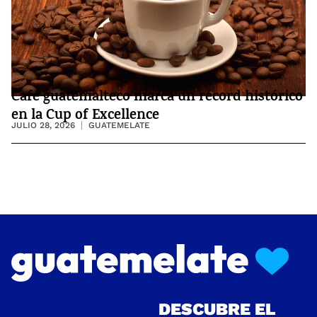
Café guatemalteco marca un récord histórico
en la Cup of Excellence
JULIO 28, 2026
GUATEMELATE
DESCUBRE EL