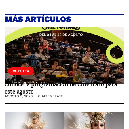
MÁS ARTÍCULOS
CULTURA
Conoce la programación de Cine Ícaro para
este agosto
AGOSTO 5, 2026
GUATEMELATE