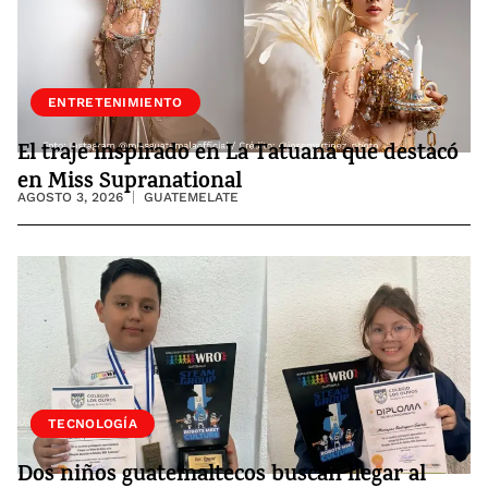
ENTRETENIMIENTO
El traje inspirado en La Tatuana que destacó
en Miss Supranational
AGOSTO 3, 2026
GUATEMELATE
SOCIEDAD
TECNOLOGÍA
Dos niños guatemaltecos buscan llegar al