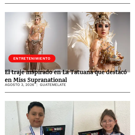
ENTRETENIMIENTO
El traje inspirado en La Tatuana que destacó
en Miss Supranational
AGOSTO 3, 2026
GUATEMELATE