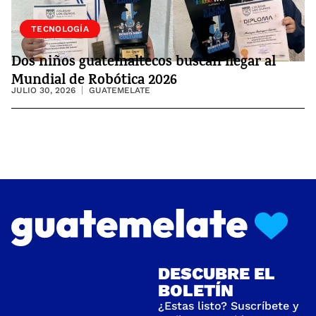
SOCIEDAD
TECNOLOGÍA
Dos niños guatemaltecos buscan llegar al
Mundial de Robótica 2026
JULIO 30, 2026
GUATEMELATE
DESCUBRE EL
BOLETÍN
¿Estas listo? Suscríbete y