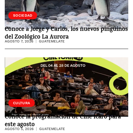
VIDA
SOCIEDAD
Conoce a Jorge y Carlos, los nuevos pingüinos
del Zoológico La Aurora
AGOSTO 7, 2026
GUATEMELATE
CULTURA
Conoce la programación de Cine Ícaro para
este agosto
AGOSTO 5, 2026
GUATEMELATE