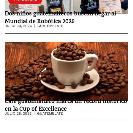
Dos niños guatemaltecos buscan llegar al
Mundial de Robótica 2026
JULIO 30, 2026
GUATEMELATE
Café guatemalteco marca un récord histórico
en la Cup of Excellence
JULIO 28, 2026
GUATEMELATE