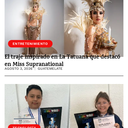
ENTRETENIMIENTO
El traje inspirado en La Tatuana que destacó
en Miss Supranational
AGOSTO 3, 2026
GUATEMELATE
SOCIEDAD
TECNOLOGÍA