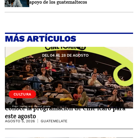
apoyo de los guatemaltecos
MÁS ARTÍCULOS
CULTURA
Conoce la programación de Cine Ícaro para
este agosto
AGOSTO 5, 2026
GUATEMELATE