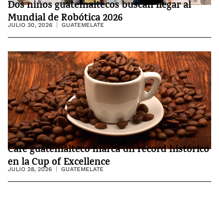
Dos niños guatemaltecos buscan llegar al
Mundial de Robótica 2026
JULIO 30, 2026
GUATEMELATE
Café guatemalteco marca un récord histórico
en la Cup of Excellence
JULIO 28, 2026
GUATEMELATE