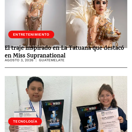
ENTRETENIMIENTO
El traje inspirado en La Tatuana que destacó
en Miss Supranational
AGOSTO 3, 2026
GUATEMELATE
SOCIEDAD
TECNOLOGÍA