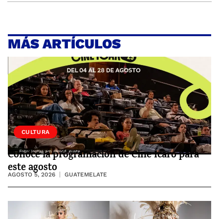
MÁS ARTÍCULOS
CULTURA
Conoce la programación de Cine Ícaro para
este agosto
AGOSTO 5, 2026
GUATEMELATE