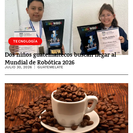
SOCIEDAD
TECNOLOGÍA
Dos niños guatemaltecos buscan llegar al
Mundial de Robótica 2026
JULIO 30, 2026
GUATEMELATE