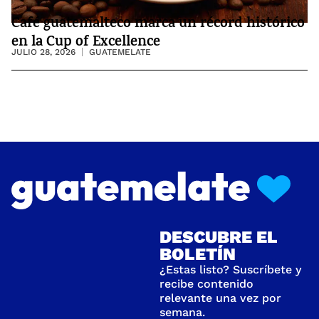
Café guatemalteco marca un récord histórico
en la Cup of Excellence
JULIO 28, 2026
GUATEMELATE
DESCUBRE EL
BOLETÍN
¿Estas listo? Suscríbete y
recibe contenido
relevante una vez por
semana.