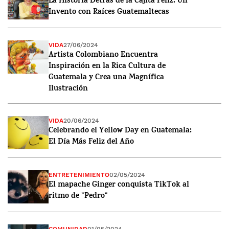
La Historia Detrás de la Cajita Feliz: Un
Invento con Raíces Guatemaltecas
VIDA
27/06/2024
Artista Colombiano Encuentra
Inspiración en la Rica Cultura de
Guatemala y Crea una Magnífica
Ilustración
VIDA
20/06/2024
Celebrando el Yellow Day en Guatemala:
El Día Más Feliz del Año
ENTRETENIMIENTO
02/05/2024
El mapache Ginger conquista TikTok al
ritmo de "Pedro"