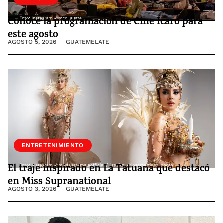
Conoce la programación de Cine Ícaro para
este agosto
AGOSTO 5, 2026
GUATEMELATE
ENTRETENIMIENTO
El traje inspirado en La Tatuana que destacó
en Miss Supranational
AGOSTO 3, 2026
GUATEMELATE