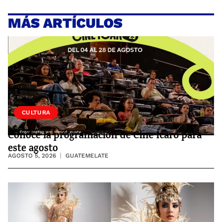
MÁS ARTÍCULOS
CULTURA
Conoce la programación de Cine Ícaro para
este agosto
AGOSTO 5, 2026
GUATEMELATE