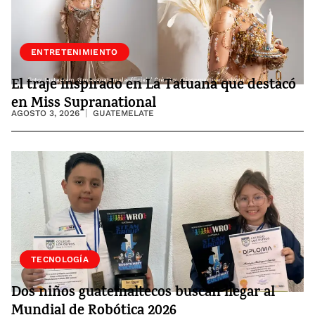
ENTRETENIMIENTO
El traje inspirado en La Tatuana que destacó
en Miss Supranational
AGOSTO 3, 2026
GUATEMELATE
SOCIEDAD
TECNOLOGÍA
Dos niños guatemaltecos buscan llegar al
Mundial de Robótica 2026