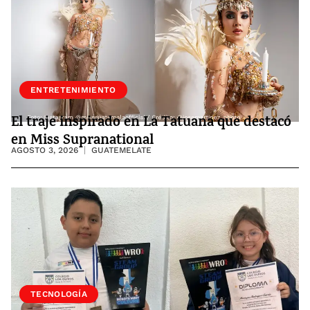
ENTRETENIMIENTO
El traje inspirado en La Tatuana que destacó
en Miss Supranational
AGOSTO 3, 2026
GUATEMELATE
SOCIEDAD
TECNOLOGÍA