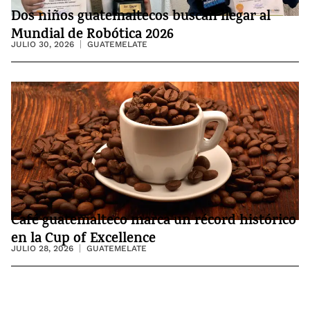
Dos niños guatemaltecos buscan llegar al
Mundial de Robótica 2026
JULIO 30, 2026
GUATEMELATE
Café guatemalteco marca un récord histórico
en la Cup of Excellence
JULIO 28, 2026
GUATEMELATE