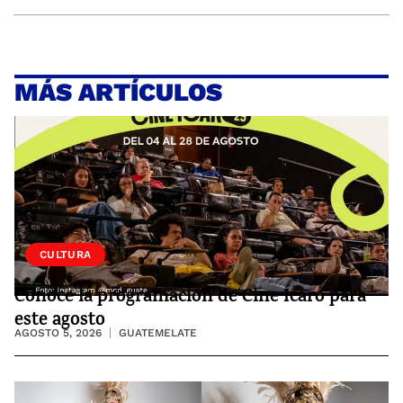
MÁS ARTÍCULOS
CULTURA
Conoce la programación de Cine Ícaro para
este agosto
AGOSTO 5, 2026
GUATEMELATE