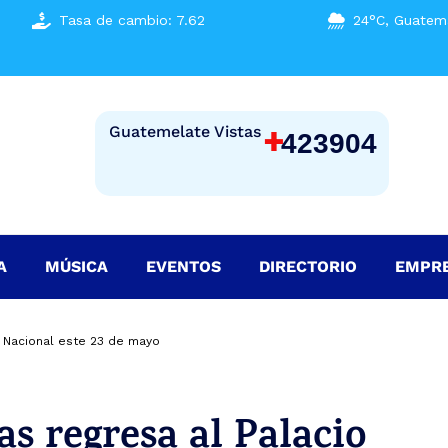
Tasa de cambio: 7.62
24°C, Guatema
+
Guatemelate Vistas
423904
A
MÚSICA
EVENTOS
DIRECTORIO
EMPR
 Nacional este 23 de mayo
s regresa al Palacio