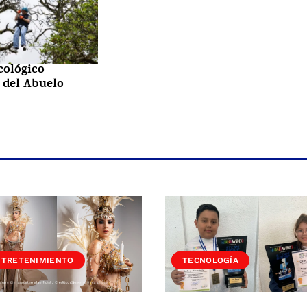
cológico
 del Abuelo
NTRETENIMIENTO
SOCIEDAD
TECNOLOGÍA