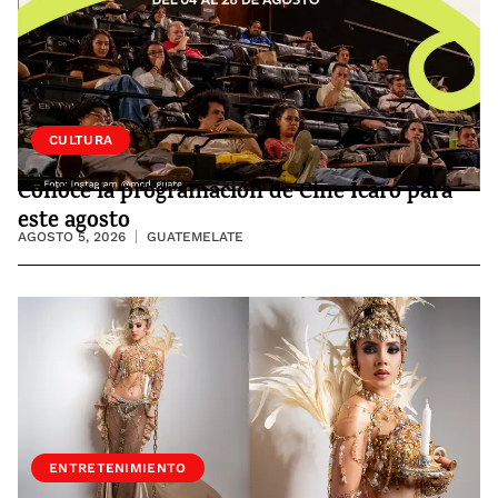
CULTURA
Conoce la programación de Cine Ícaro para
este agosto
AGOSTO 5, 2026
GUATEMELATE
ENTRETENIMIENTO