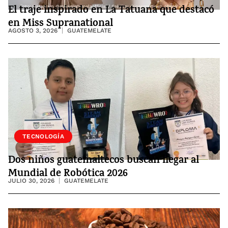
El traje inspirado en La Tatuana que destacó
en Miss Supranational
AGOSTO 3, 2026
GUATEMELATE
SOCIEDAD
TECNOLOGÍA
Dos niños guatemaltecos buscan llegar al
Mundial de Robótica 2026
JULIO 30, 2026
GUATEMELATE