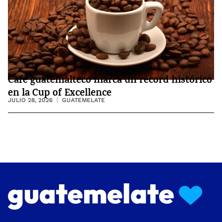
Café guatemalteco marca un récord histórico
en la Cup of Excellence
JULIO 28, 2026
GUATEMELATE