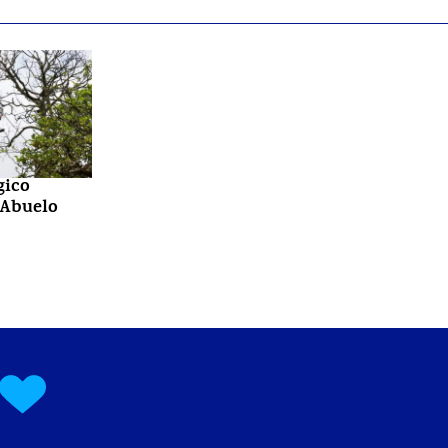
gico
 Abuelo