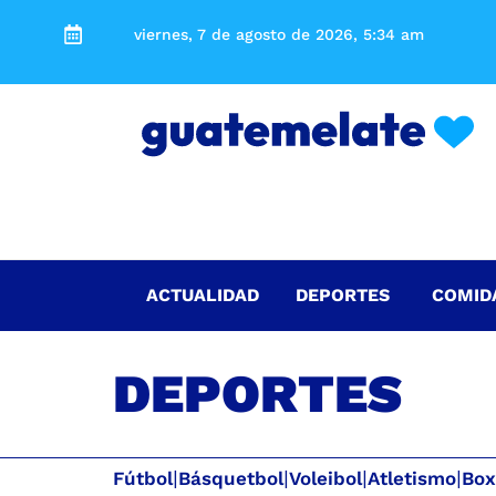
viernes, 7 de agosto de 2026, 5:34 am
ACTUALIDAD
DEPORTES
COMID
DEPORTES
Fútbol
|
Básquetbol
|
Voleibol
|
Atletismo
|
Box