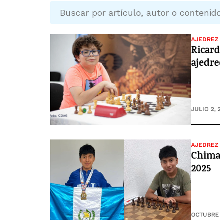
AJEDREZ
Ricard
ajedre
JULIO 2, 
AJEDREZ
Chimal
2025
OCTUBRE 