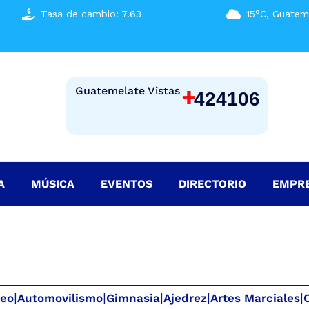
Tasa de cambio: 7.63
15°C, Guatem
+
Guatemelate Vistas
424106
A
MÚSICA
EVENTOS
DIRECTORIO
EMPR
eo
|
Automovilismo
|
Gimnasia
|
Ajedrez
|
Artes Marciales
|