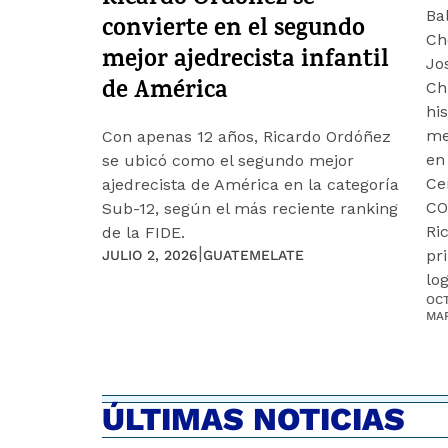
Ricardo Ordóñez se
Ba
convierte en el segundo
Ch
mejor ajedrecista infantil
Jo
de América
Ch
his
me
Con apenas 12 años, Ricardo Ordóñez
en
se ubicó como el segundo mejor
Ce
ajedrecista de América en la categoría
CO
Sub-12, según el más reciente ranking
Ri
de la FIDE.
|
pr
JULIO 2, 2026
GUATEMELATE
log
OCT
MA
ÚLTIMAS NOTICIAS